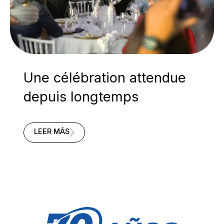
Une célébration attendue
depuis longtemps
UNE
LEER MÁS
CÉLÉBRATION
ATTENDUE
DEPUIS
LONGTEMPS