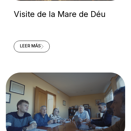
Visite de la Mare de Déu
VISITE
LEER MÁS
DE
LA
MARE
DE
DÉU