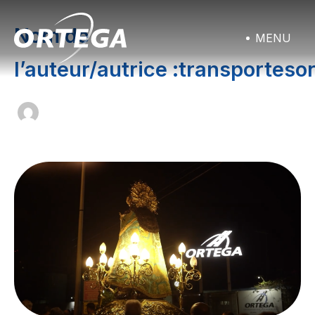
Aller
au
Nom de
contenu
l’auteur/autrice :transporteso