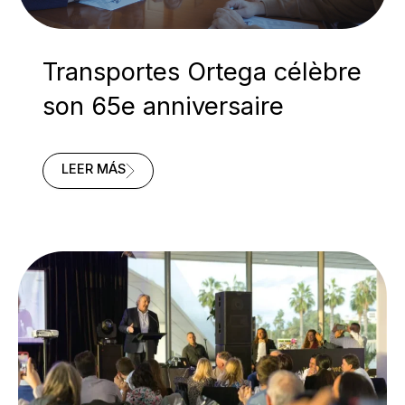
Transportes Ortega célèbre
son 65e anniversaire
TRANSPORTES
LEER MÁS
ORTEGA
CÉLÈBRE
SON
65E
ANNIVERSAIRE